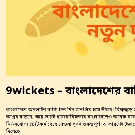
9wickets – বাংলাদেশের বাজ
বাংলাদেশে অনলাইন বাজি দিন দিন জনপ্রিয় হয়ে উঠছে। বিশ্বজুড়ে
আগ্রহ বাড়ছে, আর তারই ধারাবাহিকতায় বাংলাদেশেও অনেক ব্
নির্ভরযোগ্য প্ল্যাটফর্ম বেছে নেওয়া খুবই গুরুত্বপূর্ণ। এ কারণেই 
দিয়েছে।