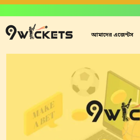
আমাদের এজেন্টস