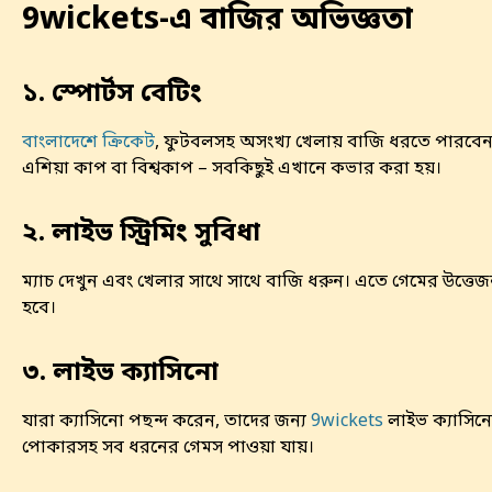
9wickets-এ বাজির অভিজ্ঞতা
১. স্পোর্টস বেটিং
বাংলাদেশে ক্রিকেট
, ফুটবলসহ অসংখ্য খেলায় বাজি ধরতে পারবেন। জ
এশিয়া কাপ বা বিশ্বকাপ – সবকিছুই এখানে কভার করা হয়।
২. লাইভ স্ট্রিমিং সুবিধা
ম্যাচ দেখুন এবং খেলার সাথে সাথে বাজি ধরুন। এতে গেমের উত্তে
হবে।
৩. লাইভ ক্যাসিনো
যারা ক্যাসিনো পছন্দ করেন, তাদের জন্য
9wickets
লাইভ ক্যাসিনো
পোকারসহ সব ধরনের গেমস পাওয়া যায়।