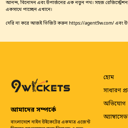
আনন্দ, বিনোদন এবং উপার্জনের এক নতুন পথ। সহজ রেজিস্ট্রেশন
একসাথে পাচ্ছেন এখানে।
দেরি না করে আজই ভিজিট করুন https://agent9w.com/ এবং উপ
হোম
সাধারণ প্রশ
অভিযোগ
আমাদের সম্পর্কে
অ্যাম্বাসেড
বাংলাদেশে নাইন উইকেটের একমাত্র এজেন্ট