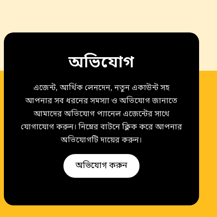
অভিযোগ
এজেন্ট, আর্থিক লেনদেন, নতুন একাউন্ট সহ
আপনার সব ধরনের সমস্যা ও অভিযোগ জানাতে
আমাদের অভিযোগ প্যানেল এজেন্টের সাথে
যোগাযোগ করুন। নিম্নের বাটনে ক্লিক করে আপনার
অভিযোগটি দায়ের করুন।
অভিযোগ করুন