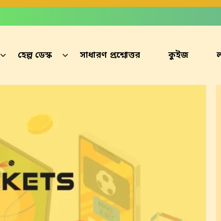
Admin: Asif Khalid
হেল্প ডেস্ক
সাধারণ প্রশ্নোত্তর
কুইজ
ল