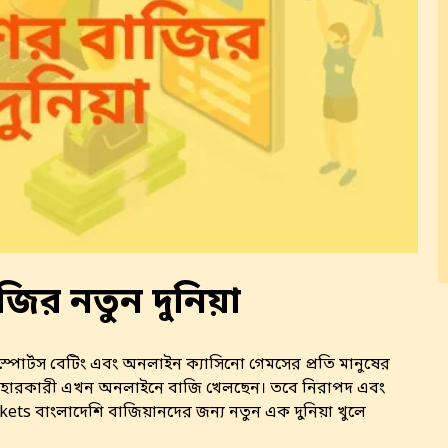
ির নতুন দুনিয়া
 স্পোর্টস বেটিং এবং অনলাইন ক্যাসিনো গেমসের প্রতি মানুষের
যবহারকারী এখন অনলাইনে বাজি খেলছেন। তবে নিরাপদ এবং
9wickets বাংলাদেশি বাজিয়ানদের জন্য নতুন এক দুনিয়া খুলে