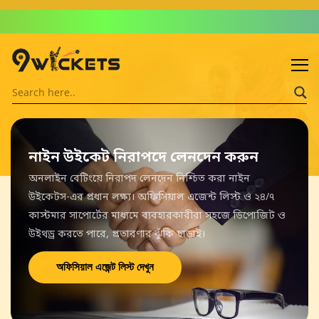
Admin: Asif Khalid
নাইন উইকেট নিরাপদে লেনদেন করুন
অনলাইন বেটিংয়ে নিরাপদ লেনদেন নিশ্চিত করা নাইন
উইকেটস-এর প্রধান লক্ষ্য। অফিসিয়াল এজেন্ট লিস্ট ও ২৪/৭
কাস্টমার সাপোর্টের মাধ্যমে ব্যবহারকারীরা সহজে ডিপোজিট ও
উইথড্র করতে পারে, প্রতারণার ঝুঁকি ছাড়াই।
অফিসিয়াল এজেন্ট লিস্ট দেখুন