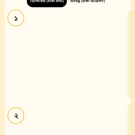
ডিপোজিট (টাকা জমা)
উইথড্র (টাকা উত্তোলন)
১
২