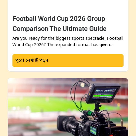
Football World Cup 2026 Group
Comparison The Ultimate Guide
Are you ready for the biggest sports spectacle, Football
World Cup 2026? The expanded format has given...
পুরো লেখাটি পড়ুন