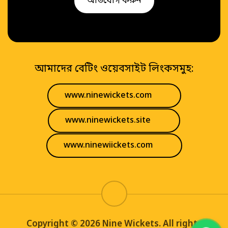
অভিযোগ করুন
আমাদের বেটিং ওয়েবসাইট লিংকসমুহ:
www.ninewickets.com
www.ninewickets.site
www.ninewiickets.com
Copyright © 2026 Nine Wickets. All rights