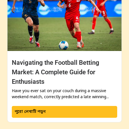
Navigating the Football Betting
Market: A Complete Guide for
Enthusiasts
Have you ever sat on your couch during a massive
weekend match, correctly predicted a late winning...
পুরো লেখাটি পড়ুন