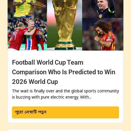
Football World Cup Team
Comparison Who Is Predicted to Win
2026 World Cup
The wait is finally over and the global sports community
is buzzing with pure electric energy. With...
পুরো লেখাটি পড়ুন