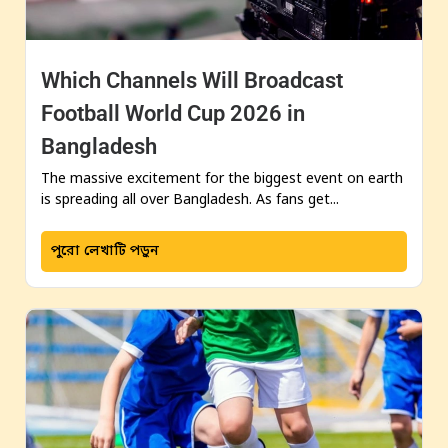
Which Channels Will Broadcast
Football World Cup 2026 in
Bangladesh
The massive excitement for the biggest event on earth
is spreading all over Bangladesh. As fans get...
পুরো লেখাটি পড়ুন