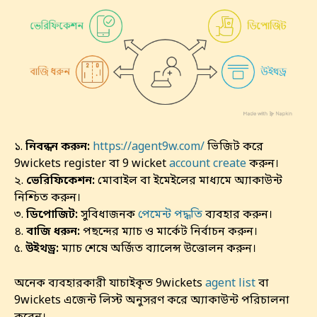
১.
নিবন্ধন করুন:
https://agent9w.com/
ভিজিট করে
9wickets register বা 9 wicket
account create
করুন।
২.
ভেরিফিকেশন:
মোবাইল বা ইমেইলের মাধ্যমে অ্যাকাউন্ট
নিশ্চিত করুন।
৩.
ডিপোজিট:
সুবিধাজনক
পেমেন্ট পদ্ধতি
ব্যবহার করুন।
৪.
বাজি ধরুন:
পছন্দের ম্যাচ ও মার্কেট নির্বাচন করুন।
৫.
উইথড্র:
ম্যাচ শেষে অর্জিত ব্যালেন্স উত্তোলন করুন।
অনেক ব্যবহারকারী যাচাইকৃত 9wickets
agent list
বা
9wickets এজেন্ট লিস্ট অনুসরণ করে অ্যাকাউন্ট পরিচালনা